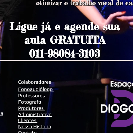
otimizar o trabalho vocal de c
Ligue já e agende sua
aula GRATUITA
011-98084-3103
Colaboradores
Fonoaudiólogo
Professores
Fotografo
Produtores
ca
Administrativo
Clientes
Nossa História
Contato