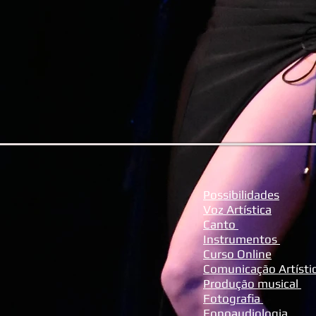
Possibilidades
Voz Artística
Canto
Instrumentos
Curso Online
Comunicação Artísti
Produção musical
Fotografia
Fonoaudiologia