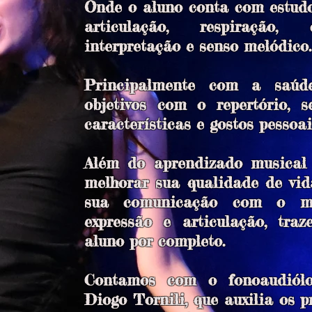
Onde o aluno conta com estudo
articulação, respiração, 
interpretação e senso melódico.
Principalmente com a saúde
objetivos com o repertório, 
características e gostos pessoai
Além do aprendizado musical 
melhorar sua qualidade de vid
sua comunicação com o mu
expressão e articulação, tra
aluno por completo.
Contamos com o fonoaudiólo
Diogo Tornili, que auxilia os p