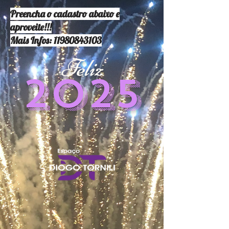
Preencha o cadastro abaixo e
aproveite!!!
Mais Infos:
11980843103
Feliz
2025