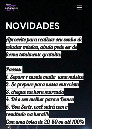
NOVIDADES
Aproveite para realizar seu sonho de
estudar música, ainda pode ser de
forma totalmente gratuita!
Passos:
1. Separe e ensaie muito uma música
2. Se prepare para nossa entrevista
3. chegue na hora marcada
4. Dê o seu melhor para a Banca
5. Boa Sorte, você sairá com o
resultado na hora!!!!
Com uma bolsa de 20, 50 ou até 100%